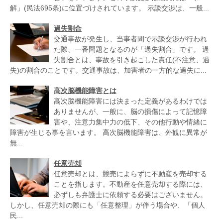
解」(民法695条)に位置づけされています。 示談交渉は、一般...
過失割合
交通事故が発生し、当事者間で示談交渉が行われ
た際、一番問題となるのが「過失割合」です。 過
失割合とは、事故を引き起こした責任(不注意、過
失)の割合のことです。交通事故は、加害者の一方的な過失に...
高次脳機能障害とは
高次脳機能障害には決まった定義があるわけでは
ありませんが、一般に、脳の損傷によって記憶障
害や、注意力集中力の低下、その他行動や情緒に
障害が生じる事を言います。 高次脳機能障害は、外観に異常が
無...
任意売却
任意売却とは、競売によらずに不動産を売却する
ことを指します。不動産を任意売却する際には、
必ずしも弁護士に依頼する必要はございません。
しかし、任意売却の際にも「任意整理」が伴う場合や、「個人
民...