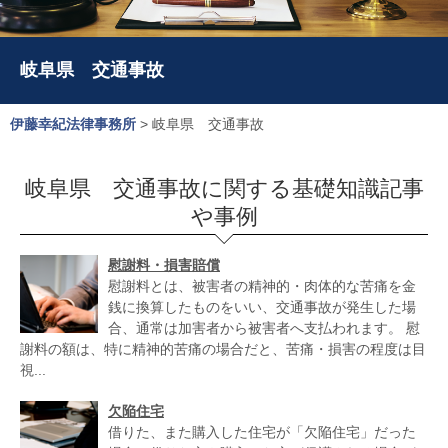
岐阜県 交通事故
伊藤幸紀法律事務所
>
岐阜県 交通事故
岐阜県 交通事故に関する基礎知識記事
や事例
慰謝料・損害賠償
慰謝料とは、被害者の精神的・肉体的な苦痛を金
銭に換算したものをいい、交通事故が発生した場
合、通常は加害者から被害者へ支払われます。 慰
謝料の額は、特に精神的苦痛の場合だと、苦痛・損害の程度は目
視...
欠陥住宅
借りた、また購入した住宅が「欠陥住宅」だった