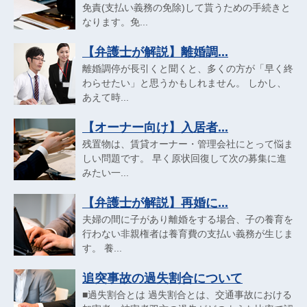
免責(支払い義務の免除)して貰うための手続きと
なります。免...
【弁護士が解説】離婚調...
離婚調停が長引くと聞くと、多くの方が「早く終
わらせたい」と思うかもしれません。 しかし、
あえて時...
【オーナー向け】入居者...
残置物は、賃貸オーナー・管理会社にとって悩ま
しい問題です。 早く原状回復して次の募集に進
みたい一...
【弁護士が解説】再婚に...
夫婦の間に子があり離婚をする場合、子の養育を
行わない非親権者は養育費の支払い義務が生じま
す。 養...
追突事故の過失割合について
■過失割合とは 過失割合とは、交通事故における