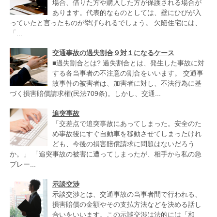
場合、借りた方や購入した方が保護される場合が
あります。代表的なものとしては、壁にひびが入
っていたと言ったものが挙げられるでしょう。 欠陥住宅には、
「...
交通事故の過失割合９対１になるケース
■過失割合とは? 過失割合とは、発生した事故に対
する各当事者の不注意の割合をいいます。 交通事
故事件の被害者は、加害者に対し、不法行為に基
づく損害賠償請求権(民法709条)。しかし、交通...
追突事故
「交差点で追突事故にあってしまった。安全のた
め事故後にすぐ自動車を移動させてしまったけれ
ども、今後の損害賠償請求に問題はないだろう
か。」 「追突事故の被害に遭ってしまったが、相手から私の急
ブレー...
示談交渉
示談交渉とは、交通事故の当事者間で行われる、
損害賠償の金額やその支払方法などを決める話し
合いをいいます。この示談交渉は法的には「和