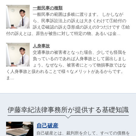
一般民事の種類
一般民事の範囲は多岐に渡ります。 しかしなが
ら、民事訴訟法上の訴えは大きくわけて①給付の
訴え②確認の訴え③形成の訴えの3つだけです ①給
付の訴えとは、原告が被告に対して特定の物、あるいは金...
人身事故
交通事故の被害者となった場合、少しでも怪我を
負っているのであれば人身事故として届出しまし
ょう。なぜなら、被害者にとって物損事故ではな
く人身事故と扱われることで様々なメリットがあるからです。
ま...
伊藤幸紀法律事務所が提供する基礎知識
自己破産
自己破産とは、裁判所を介して、すべての債務を