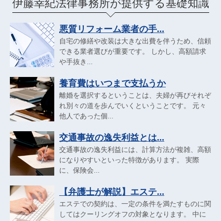
伊藤幸紀法律事務所が提供する基礎知識
悪質リフォーム業者の手...
自宅の修繕や改装は大きな出費を伴うため、信頼
できる業者選びが重要です。 しかし、高額請求
や手抜き...
養育費はいつまで支払うか
離婚を選択するということは、夫婦が再びそれぞ
れ別々の道を歩んでいくということです。 元々
他人であった個...
交通事故の逸失利益とは...
交通事故の逸失利益には、計算方法が複雑、高額
になりやすいといった特徴があります。 実際
に、保険会...
【弁護士が解説】エステ...
エステでの契約は、一定の条件を満たすものに関
してはクーリングオフの対象となります。 中に