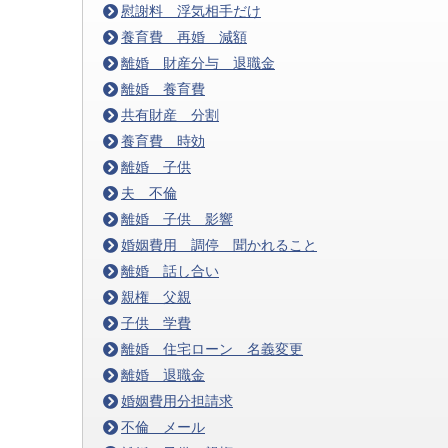
慰謝料 浮気相手だけ
養育費 再婚 減額
離婚 財産分与 退職金
離婚 養育費
共有財産 分割
養育費 時効
離婚 子供
夫 不倫
離婚 子供 影響
婚姻費用 調停 聞かれること
離婚 話し合い
親権 父親
子供 学費
離婚 住宅ローン 名義変更
離婚 退職金
婚姻費用分担請求
不倫 メール