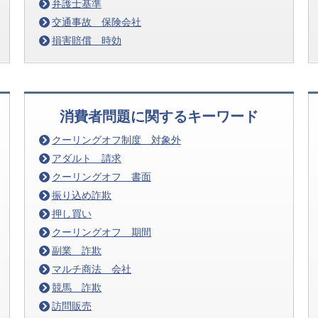
弁護士基準
交通事故 保険会社
損害賠償 時効
消費者問題に関するキーワード
クーリングオフ制度 対象外
アダルト 請求
クーリングオフ 書面
振り込め詐欺
押し買い
クーリングオフ 期間
副業 詐欺
マルチ商法 会社
競馬 詐欺
訪問販売