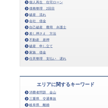
個人再生 住宅ローン
債務整理 2回目
破産 流れ
会社 借金
自己破産 費用 弁護士
差し押さえ 方法
不動産 差押
破産 申し立て
家族 借金
任意整理 支払い 遅れ
エリアに関するキーワード
消費者問題 金山
三重県 交通事故
岐阜県 離婚