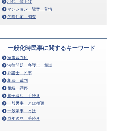
地代 値上げ
マンション 騒音 苦情
欠陥住宅 調査
一般化時民事に関するキーワード
家事裁判所
法律問題 弁護士 相談
弁護士 民事
相続 裁判
相続 調停
養子縁組 手続き
一般民事 とは種類
一般家事 とは
成年後見 手続き