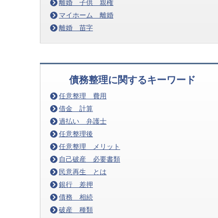
離婚 子供 親権
マイホーム 離婚
離婚 苗字
債務整理に関するキーワード
任意整理 費用
借金 計算
過払い 弁護士
任意整理後
任意整理 メリット
自己破産 必要書類
民意再生 とは
銀行 差押
債務 相続
破産 種類