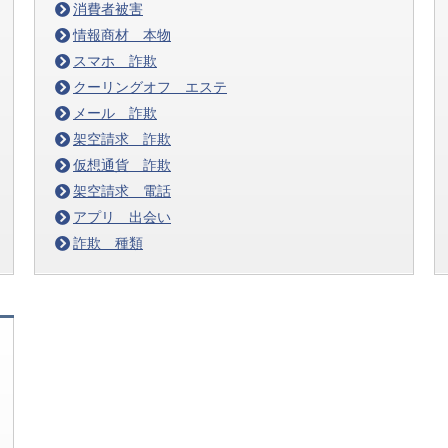
消費者被害
情報商材 本物
スマホ 詐欺
クーリングオフ エステ
メール 詐欺
架空請求 詐欺
仮想通貨 詐欺
架空請求 電話
アプリ 出会い
詐欺 種類