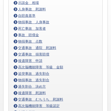
示談金 相場
人身事故 慰謝料
自賠責基準
物損事故 人身事故
死亡事故 加害者
事故 賠償金
物損事故 点数
交通事故 通院 慰謝料
交通事故 損害賠償
後遺障害 申請
高次脳機能障害 等級 金額
追突事故 過失割合
物損事故 過失割合
過失割合 決め方
後遺障害 慰謝料
交通事故 むちうち 慰謝料
高次脳機能障害 等級認定