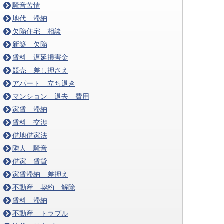
騒音苦情
地代 滞納
欠陥住宅 相談
新築 欠陥
賃料 遅延損害金
競売 差し押さえ
アパート 立ち退き
マンション 退去 費用
家賃 滞納
賃料 交渉
借地借家法
隣人 騒音
借家 賃貸
家賃滞納 差押え
不動産 契約 解除
賃料 滞納
不動産 トラブル