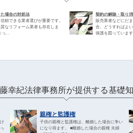
った場合の対処法
契約の解除・取り消
、信頼できる業者選びが重要です。
販売業者などにだま
悪質なリフォーム業者も存在しま
合、どうすればよい
...
保護を図っています。
藤幸紀法律事務所が提供する基礎
親権と監護権
け
子供の親権と監護権は、離婚した場合に争い
っ
になり得ます。 ■離婚した場合の親権 夫婦