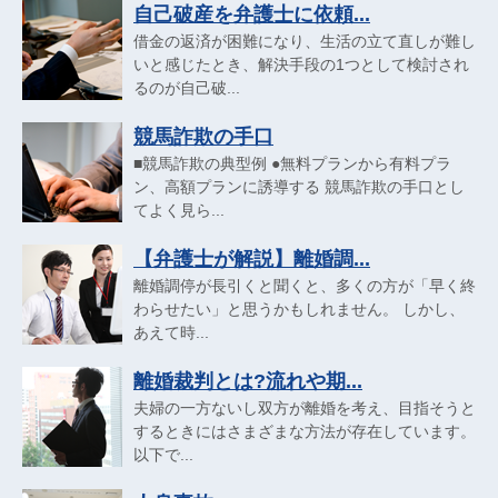
自己破産を弁護士に依頼...
借金の返済が困難になり、生活の立て直しが難し
いと感じたとき、解決手段の1つとして検討され
るのが自己破...
競馬詐欺の手口
■競馬詐欺の典型例 ●無料プランから有料プラ
ン、高額プランに誘導する 競馬詐欺の手口とし
てよく見ら...
【弁護士が解説】離婚調...
離婚調停が長引くと聞くと、多くの方が「早く終
わらせたい」と思うかもしれません。 しかし、
あえて時...
離婚裁判とは?流れや期...
夫婦の一方ないし双方が離婚を考え、目指そうと
するときにはさまざまな方法が存在しています。
以下で...