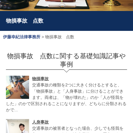
物損事故 点数
伊藤幸紀法律事務所
>
物損事故 点数
物損事故 点数に関する基礎知識記事や
事例
物損事故
交通事故の種類を2つに大きく分けるとすると、
「物損事故」と「人身事故」に分けることができ
ます。両者は、「物が壊れた」のか「人が怪我を
した」のかで区別されることになりますが、どちらに分類される
かで...
人身事故
交通事故の被害者となった場合、少しでも怪我を