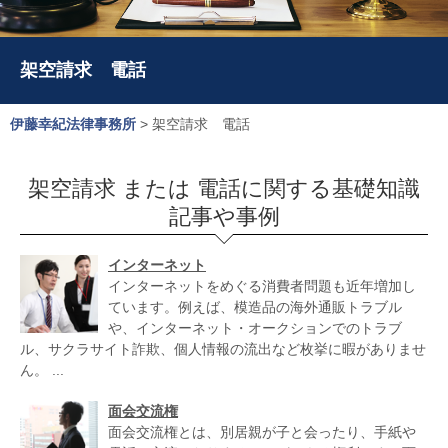
架空請求 電話
伊藤幸紀法律事務所
>
架空請求 電話
架空請求 または 電話に関する基礎知識
記事や事例
インターネット
インターネットをめぐる消費者問題も近年増加し
ています。例えば、模造品の海外通販トラブル
や、インターネット・オークションでのトラブ
ル、サクラサイト詐欺、個人情報の流出など枚挙に暇がありませ
ん。 ...
面会交流権
面会交流権とは、別居親が子と会ったり、手紙や