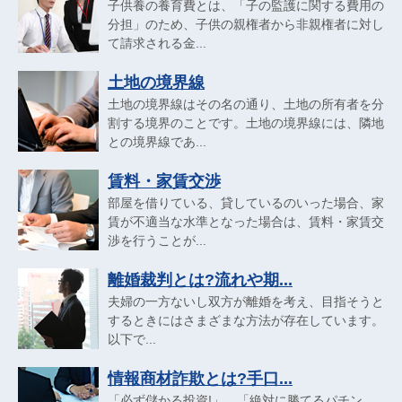
子供養の養育費とは、「子の監護に関する費用の
分担」のため、子供の親権者から非親権者に対し
て請求される金...
土地の境界線
土地の境界線はその名の通り、土地の所有者を分
割する境界のことです。土地の境界線には、隣地
との境界線であ...
賃料・家賃交渉
部屋を借りている、貸しているのいった場合、家
賃が不適当な水準となった場合は、賃料・家賃交
渉を行うことが...
離婚裁判とは?流れや期...
夫婦の一方ないし双方が離婚を考え、目指そうと
するときにはさまざまな方法が存在しています。
以下で...
情報商材詐欺とは?手口...
「必ず儲かる投資!」、「絶対に勝てるパチン