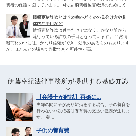
費者の保護を図っています。 ●民法 消費者被害救済のために民...
情報商材詐欺とは？本物かどうかの見分け方や具
体的な手口など
情報商材詐欺は近年だけではなく、かなり前から
流行っている詐欺の手口となっています。 当然情
報商材の中には、かなり信頼ができ、効果のあるものもあります
が、ほとんどの場合で詐欺である可能性が高...
伊藤幸紀法律事務所が提供する基礎知識
【弁護士が解説】再婚に...
夫婦の間に子があり離婚をする場合、子の養育を
行わない非親権者は養育費の支払い義務が生じま
す。 養...
子供の養育費