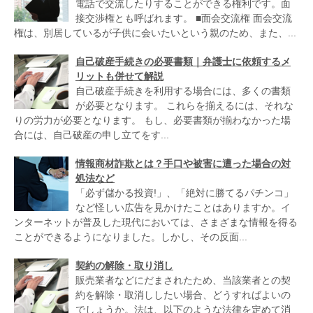
電話で交流したりすることができる権利です。面
接交渉権とも呼ばれます。 ■面会交流権 面会交流
権は、別居しているが子供に会いたいという親のため、また、...
自己破産手続きの必要書類｜弁護士に依頼するメ
リットも併せて解説
自己破産手続きを利用する場合には、多くの書類
が必要となります。 これらを揃えるには、それな
りの労力が必要となります。 もし、必要書類が揃わなかった場
合には、自己破産の申し立てをす...
情報商材詐欺とは？手口や被害に遭った場合の対
処法など
「必ず儲かる投資!」、「絶対に勝てるパチンコ」
など怪しい広告を見かけたことはありますか。イ
ンターネットが普及した現代においては、さまざまな情報を得る
ことができるようになりました。しかし、その反面...
契約の解除・取り消し
販売業者などにだまされたため、当該業者との契
約を解除・取消ししたい場合、どうすればよいの
でしょうか。法は、以下のような法律を定めて消