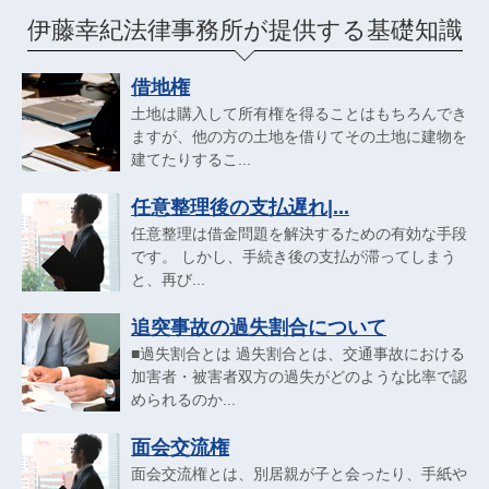
伊藤幸紀法律事務所が提供する基礎知識
借地権
土地は購入して所有権を得ることはもちろんでき
ますが、他の方の土地を借りてその土地に建物を
建てたりするこ...
任意整理後の支払遅れ|...
任意整理は借金問題を解決するための有効な手段
です。 しかし、手続き後の支払が滞ってしまう
と、再び...
追突事故の過失割合について
■過失割合とは 過失割合とは、交通事故における
加害者・被害者双方の過失がどのような比率で認
められるのか...
面会交流権
面会交流権とは、別居親が子と会ったり、手紙や