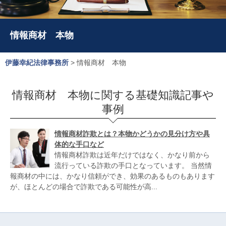
情報商材 本物
伊藤幸紀法律事務所
>
情報商材 本物
情報商材 本物に関する基礎知識記事や
事例
情報商材詐欺とは？本物かどうかの見分け方や具
体的な手口など
情報商材詐欺は近年だけではなく、かなり前から
流行っている詐欺の手口となっています。 当然情
報商材の中には、かなり信頼ができ、効果のあるものもあります
が、ほとんどの場合で詐欺である可能性が高...