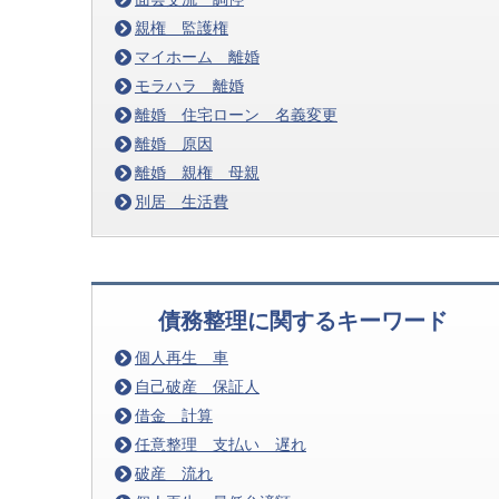
親権 監護権
マイホーム 離婚
モラハラ 離婚
離婚 住宅ローン 名義変更
離婚 原因
離婚 親権 母親
別居 生活費
債務整理に関するキーワード
個人再生 車
自己破産 保証人
借金 計算
任意整理 支払い 遅れ
破産 流れ