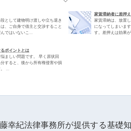
家賃滞納者に差押え
手段として建物明け渡しや立ち退き
家賃滞納は、放置し
きは、ご自身で借主と交渉すること
になってしまいます
ではいないこ...
す。差押えは効果が
けるポイントとは
悩ましい問題です。 早く原状回
処分すると、後から所有権侵害や損
...
藤幸紀法律事務所が提供する基礎