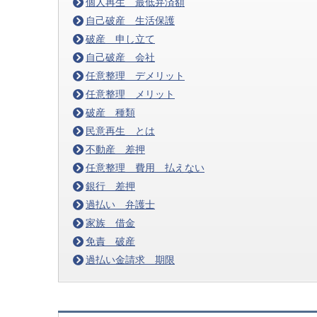
個人再生 最低弁済額
自己破産 生活保護
破産 申し立て
自己破産 会社
任意整理 デメリット
任意整理 メリット
破産 種類
民意再生 とは
不動産 差押
任意整理 費用 払えない
銀行 差押
過払い 弁護士
家族 借金
免責 破産
過払い金請求 期限