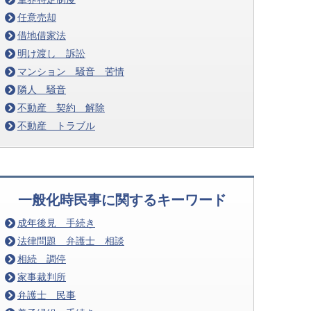
任意売却
借地借家法
明け渡し 訴訟
マンション 騒音 苦情
隣人 騒音
不動産 契約 解除
不動産 トラブル
一般化時民事に関するキーワード
成年後見 手続き
法律問題 弁護士 相談
相続 調停
家事裁判所
弁護士 民事