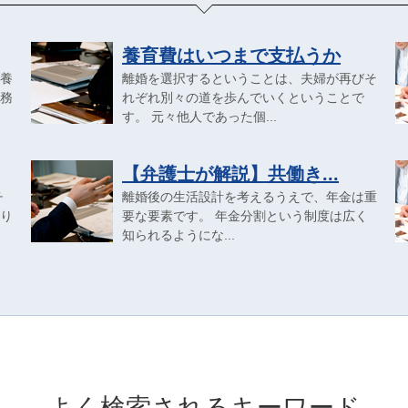
養育費はいつまで支払うか
養
離婚を選択するということは、夫婦が再びそ
務
れぞれ別々の道を歩んでいくということで
す。 元々他人であった個...
【弁護士が解説】共働き...
チ
離婚後の生活設計を考えるうえで、年金は重
り
要な要素です。 年金分割という制度は広く
知られるようにな...
よく検索されるキーワード