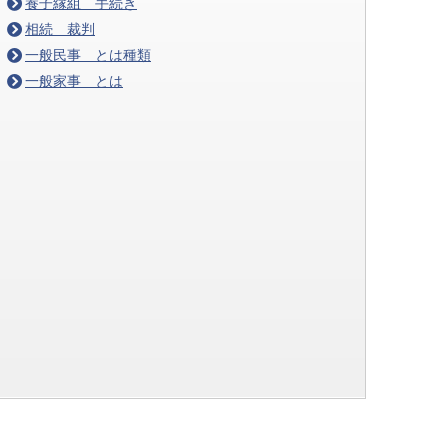
養子縁組 手続き
相続 裁判
一般民事 とは種類
一般家事 とは