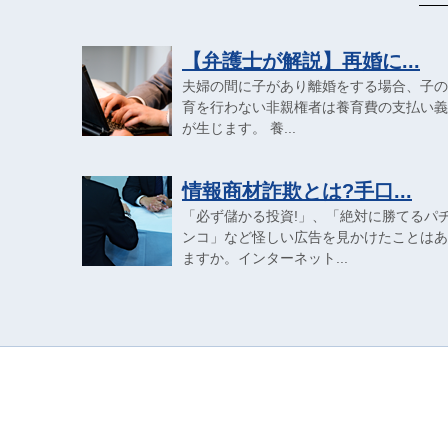
【弁護士が解説】再婚に...
夫婦の間に子があり離婚をする場合、子の
育を行わない非親権者は養育費の支払い義
が生じます。 養...
情報商材詐欺とは?手口...
「必ず儲かる投資!」、「絶対に勝てるパ
ンコ」など怪しい広告を見かけたことはあ
ますか。インターネット...