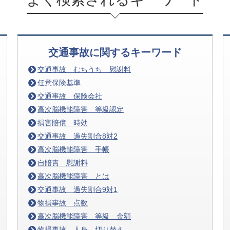
交通事故に関するキーワード
交通事故 むちうち 慰謝料
任意保険基準
交通事故 保険会社
高次脳機能障害 等級認定
損害賠償 時効
交通事故 過失割合8対2
高次脳機能障害 手帳
自賠責 慰謝料
高次脳機能障害 とは
交通事故 過失割合9対1
物損事故 点数
高次脳機能障害 等級 金額
物損事故 人身 切り替え