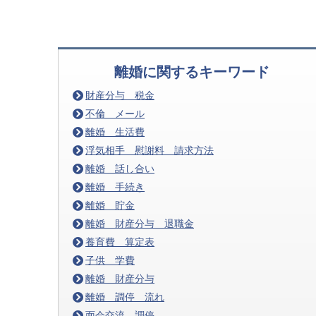
離婚に関するキーワード
財産分与 税金
不倫 メール
離婚 生活費
浮気相手 慰謝料 請求方法
離婚 話し合い
離婚 手続き
離婚 貯金
離婚 財産分与 退職金
養育費 算定表
子供 学費
離婚 財産分与
離婚 調停 流れ
面会交流 調停