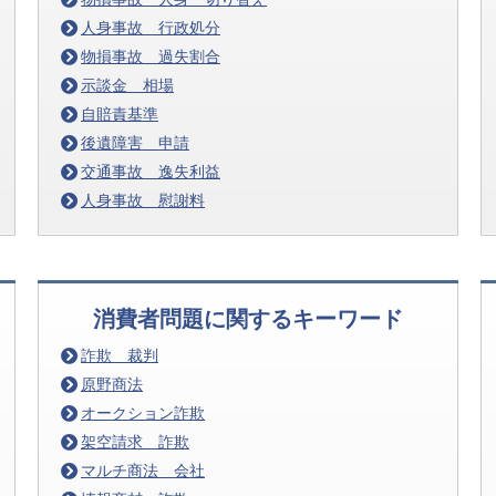
人身事故 行政処分
物損事故 過失割合
示談金 相場
自賠責基準
後遺障害 申請
交通事故 逸失利益
人身事故 慰謝料
消費者問題に関するキーワード
詐欺 裁判
原野商法
オークション詐欺
架空請求 詐欺
マルチ商法 会社