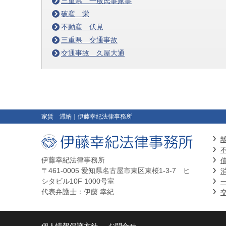
三重県 一般民事家事
破産 栄
不動産 伏見
三重県 交通事故
交通事故 久屋大通
家賃 滞納
｜伊藤幸紀法律事務所
伊藤幸紀法律事務所
〒461-0005 愛知県名古屋市東区東桜1-3-7 ヒ
シタビル10F 1000号室
代表弁護士：伊藤 幸紀
個人情報保護方針
お問合せ