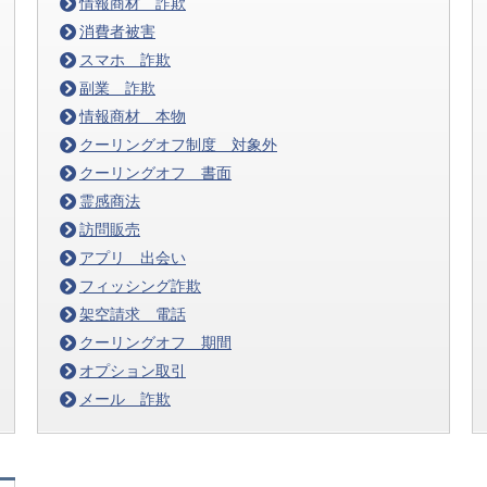
情報商材 詐欺
消費者被害
スマホ 詐欺
副業 詐欺
情報商材 本物
クーリングオフ制度 対象外
クーリングオフ 書面
霊感商法
訪問販売
アプリ 出会い
フィッシング詐欺
架空請求 電話
クーリングオフ 期間
オプション取引
メール 詐欺