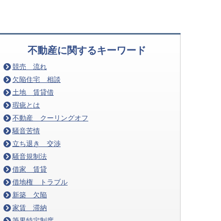
不動産に関するキーワード
競売 流れ
欠陥住宅 相談
土地 賃貸借
瑕疵とは
不動産 クーリングオフ
騒音苦情
立ち退き 交渉
騒音規制法
借家 賃貸
借地権 トラブル
新築 欠陥
家賃 滞納
筆界特定制度