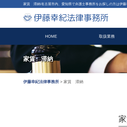
家賃 滞納/名古屋市内、愛知県で弁護士事務所をお探しの方は伊藤
HOME
取扱業務
家賃 滞納
伊藤幸紀法律事務所
>
家賃 滞納
家