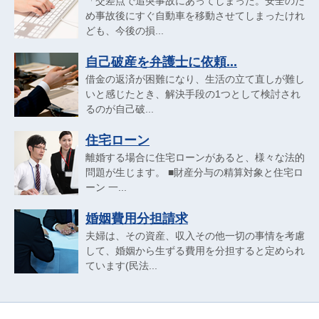
「交差点で追突事故にあってしまった。安全のた
め事故後にすぐ自動車を移動させてしまったけれ
ども、今後の損...
自己破産を弁護士に依頼...
借金の返済が困難になり、生活の立て直しが難し
いと感じたとき、解決手段の1つとして検討され
るのが自己破...
住宅ローン
離婚する場合に住宅ローンがあると、様々な法的
問題が生じます。 ■財産分与の精算対象と住宅ロ
ーン 一...
婚姻費用分担請求
夫婦は、その資産、収入その他一切の事情を考慮
して、婚姻から生ずる費用を分担すると定められ
ています(民法...