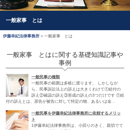
一般家事 とは
伊藤幸紀法律事務所
>
一般家事 とは
一般家事 とはに関する基礎知識記事や
事例
一般民事の種類
一般民事の範囲は多岐に渡ります。 しかしなが
ら、民事訴訟法上の訴えは大きくわけて①給付の
訴え②確認の訴え③形成の訴えの3つだけです ①給
付の訴えとは、原告が被告に対して特定の物、あるいは金...
一般民事を伊藤幸紀法律事務所に依頼するメリッ
ト
1伊藤幸紀法律事務所は、小回りのきく、親切でて