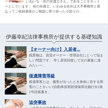
いねいな「街の弁護士さん」であることをモット
ーとしています。 街の弁護士、いわゆる街弁は大手事務所と異
なってご依頼者様のご相談に寄り添った小回りの...
伊藤幸紀法律事務所が提供する基礎知識
【オーナー向け】入居者...
残置物は、賃貸オーナー・管理会社にとって悩ま
しい問題です。 早く原状回復して次の募集に進
みたい一...
後遺障害等級
後遺障害とは、傷害が治ったとき身体に存する障
害のことをいい(自動車損害賠償保障法施行令2条
2号括弧書き...
追突事故