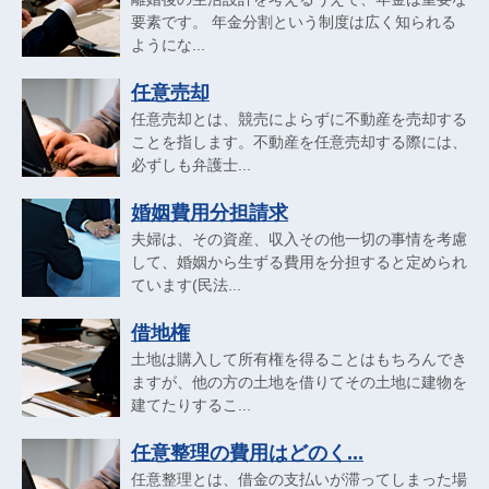
要素です。 年金分割という制度は広く知られる
ようにな...
任意売却
任意売却とは、競売によらずに不動産を売却する
ことを指します。不動産を任意売却する際には、
必ずしも弁護士...
婚姻費用分担請求
夫婦は、その資産、収入その他一切の事情を考慮
して、婚姻から生ずる費用を分担すると定められ
ています(民法...
借地権
土地は購入して所有権を得ることはもちろんでき
ますが、他の方の土地を借りてその土地に建物を
建てたりするこ...
任意整理の費用はどのく...
任意整理とは、借金の支払いが滞ってしまった場