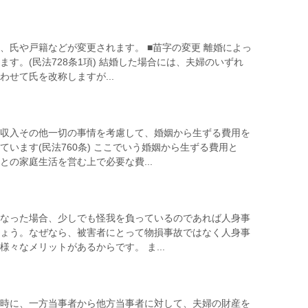
、氏や戸籍などが変更されます。 ■苗字の変更 離婚によっ
ます。(民法728条1項) 結婚した場合には、夫婦のいずれ
わせて氏を改称しますが...
収入その他一切の事情を考慮して、婚姻から生ずる費用を
ています(民法760条) ここでいう婚姻から生ずる費用と
との家庭生活を営む上で必要な費...
なった場合、少しでも怪我を負っているのであれば人身事
ょう。なぜなら、被害者にとって物損事故ではなく人身事
様々なメリットがあるからです。 ま...
時に、一方当事者から他方当事者に対して、夫婦の財産を