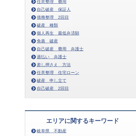
任意整理 費用
自己破産 保証人
債務整理 2回目
破産 種類
個人再生 最低弁済額
免責 破産
自己破産 費用 弁護士
過払い 弁護士
差し押さえ 方法
任意整理 住宅ローン
破産 申し立て
自己破産 2回目
エリアに関するキーワード
岐阜県 不動産