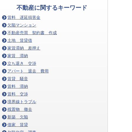
不動産に関するキーワード
賃料 遅延損害金
欠陥マンション
不動産売買 契約書 作成
土地 賃貸借
家賃滞納 差押え
家賃 滞納
立ち退き 交渉
アパート 退去 費用
賃貸 騒音
賃料 滞納
賃料 交渉
境界線トラブル
残置物 撤去
新築 欠陥
借家 賃貸