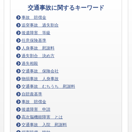
交通事故に関するキーワード
事故 賠償金
追突事故 過失割合
後遺障害 等級
任意保険基準
人身事故 慰謝料
過失割合 決め方
過失相殺
交通事故 保険会社
物損事故 人身事故
交通事故 むちうち 慰謝料
自賠責基準
事故 賠償金
後遺障害 申請
高次脳機能障害 とは
交通事故 入院 慰謝料