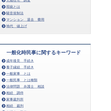
欠陥住宅 調査
瑕疵とは
騒音規制法
マンション 退去 費用
地代 値上げ
一般化時民事に関するキーワード
成年後見 手続き
養子縁組 手続き
一般家事 とは
一般民事 とは種類
法律問題 弁護士 相談
相続 調停
家事裁判所
相続 裁判