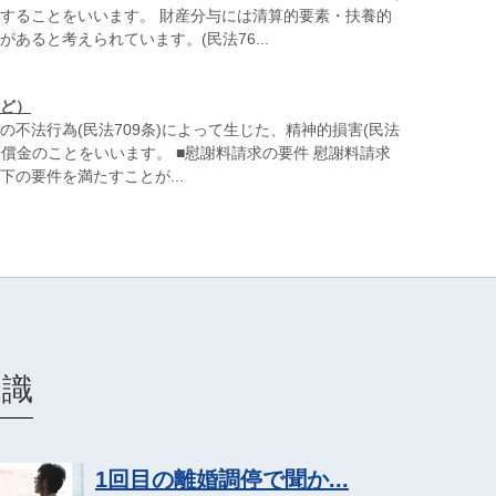
することをいいます。 財産分与には清算的要素・扶養的
あると考えられています。(民法76...
ど）
の不法行為(民法709条)によって生じた、精神的損害(民法
害賠償金のことをいいます。 ■慰謝料請求の要件 慰謝料請求
下の要件を満たすことが...
知識
1回目の離婚調停で聞か...