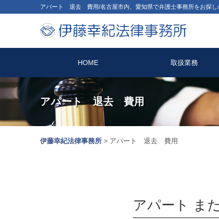
アパート 退去 費用/名古屋市内、愛知県で弁護士事務所をお探し
HOME
取扱業務
アパート 退去 費用
伊藤幸紀法律事務所
>
アパート 退去 費用
アパート ま