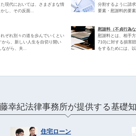
した現代においては、さまざまな情
分割するように請求
し、その反面...
要素・慰謝料的要素が
慰謝料（不貞行為な
それぞれ別々の道を歩んでいくとい
慰謝料とは、相手方
すから、新しい人生を自切り開い
710)に対する損
がら、夫...
をするためには、以
藤幸紀法律事務所が提供する基礎
住宅ローン