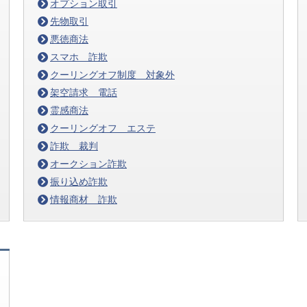
オプション取引
先物取引
悪徳商法
スマホ 詐欺
クーリングオフ制度 対象外
架空請求 電話
霊感商法
クーリングオフ エステ
詐欺 裁判
オークション詐欺
振り込め詐欺
情報商材 詐欺