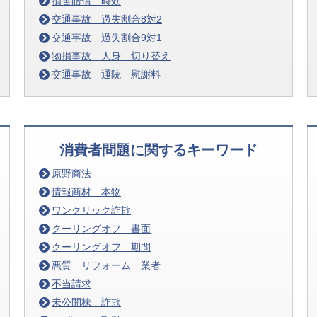
損害賠償 時効
交通事故 過失割合8対2
交通事故 過失割合9対1
物損事故 人身 切り替え
交通事故 通院 慰謝料
消費者問題に関するキーワード
原野商法
情報商材 本物
ワンクリック詐欺
クーリングオフ 書面
クーリングオフ 期間
悪質 リフォーム 業者
不当請求
未公開株 詐欺