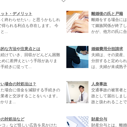
リット・デメリット
離婚後の氏と戸籍
早く終わらせたい」と思うかもしれ
離婚をする場合には
で得られる利点も存在します。 今
て姻族関係が終了し
...
かが、他方の氏に合
体的な方法や注意点とは
婚姻費用分担請求
え続けていき、回収がどんどん困難
夫婦は、その資産、
ために差押えという手段がありま
分担すると定められ
続きに従って...
は、夫婦が未成熟子
ない場合の対処法は？
人身事故
った場合に借金を減額する手続きの
交通事故の被害者と
金業者と交渉することをいいます。
故として届出しまし
りま...
故と扱われることで
合の対処法など
財産分与
ンコ」など怪しい広告を見かけた
財産分与とは、離婚