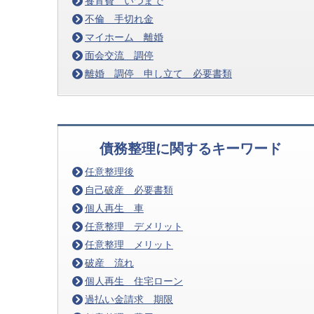
養育費 いつまで
不倫 手切れ金
マイホーム 離婚
面会交流 調停
離婚 調停 申し立て 必要書類
債務整理に関するキーワード
任意整理後
自己破産 必要書類
個人再生 車
任意整理 デメリット
任意整理 メリット
破産 流れ
個人再生 住宅ローン
過払い金請求 期限