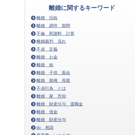
離婚に関するキーワード
離婚 旧姓
離婚 調停 期間
不倫 慰謝料 計算
離婚裁判 流れ
不貞 定義
離婚 お金
離婚 姓
離婚 子供 面会
離婚 親権 母親
不貞行為 とは
離婚 家 売却
離婚 財産分与 退職金
離婚 借金
離婚 財産分与
dv 相談