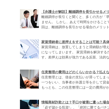
【弁護士が解説】離婚調停を長引かせるメ
離婚調停が長引くと聞くと、多くの方が「
ません。 しかし、あえて時間をかけること
回は、離婚調停を長引かせる場合のメリットと
家賃滞納者に差押えをすることは可能？具
家賃滞納は、放置してしまうと滞納額が増
になってしまいます。 家賃滞納を解決する
す。差押えは効果が強力である反面、法的な手
任意整理の費用はどのくらいかかる？払え
任意整理とは、借金の支払いが滞ってしま
一つをいい、当事者が弁護士等を介して貸
もっとも、この任意整理には一定の費用がかか
情報商材詐欺とは？手口や被害に遭った場
「必ず儲かる投資!」、「絶対に勝てるパチ