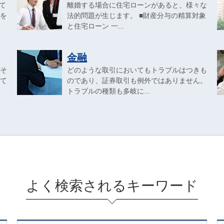
て
離婚する場合に住宅ローンがあると、様々な
を
法的問題が生じます。 ■財産分与の精算対象
と住宅ローン 一...
金融
そ
どのような取引においてもトラブルはつきも
て
のであり、証券取引も例外ではありません。
トラブルの種類も多岐に...
よく検索されるキーワード