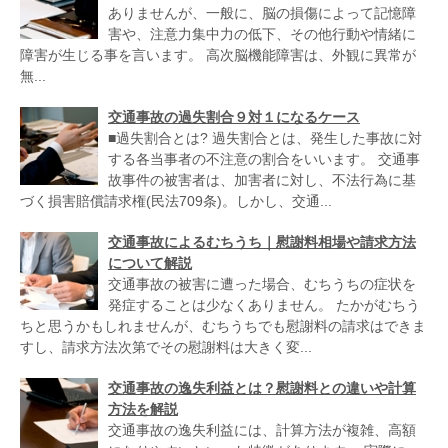
ありませんが、一般に、脳の損傷によって記憶障
害や、注意力集中力の低下、その他行動や情緒に
障害が生じる事を言います。 高次脳機能障害は、外観に異常が
無...
交通事故の過失割合９対１になるケース
■過失割合とは? 過失割合とは、発生した事故に対
する各当事者の不注意の割合をいいます。 交通事
故事件の被害者は、加害者に対し、不法行為に基
づく損害賠償請求権(民法709条)。しかし、交通...
交通事故によるむちうち｜慰謝料相場や請求方法
について解説
交通事故の被害に遭った場合、むちうちの症状を
発症することは少なくありません。 たかがむちう
ちと思うかもしれませんが、むちうちでも慰謝料の請求はできま
すし、請求方法次第でその慰謝料は大きく変...
交通事故の逸失利益とは？慰謝料との違いや計算
方法を解説
交通事故の逸失利益には、計算方法が複雑、高額