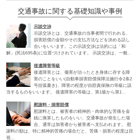
交通事故に関する基礎知識や事例
示談交渉
示談交渉とは、交通事故の当事者間で行われる、
損害賠償の金額やその支払方法などを決める話し
合いをいいます。この示談交渉は法的には「和
解」(民法695条)に位置づけされています。 示談交渉は、一般...
後遺障害等級
後遺障害とは、傷害が治ったとき身体に存する障
害のことをいい(自動車損害賠償保障法施行令2条2
号括弧書き)、障害の程度が自賠責保険の等級に該
当するものをいいます。 後遺障害の等級は、第1級から第1...
慰謝料・損害賠償
慰謝料とは、被害者の精神的・肉体的な苦痛を金
銭に換算したものをいい、交通事故が発生した場
合、通常は加害者から被害者へ支払われます。 慰
謝料の額は、特に精神的苦痛の場合だと、苦痛・損害の程度は目
視...