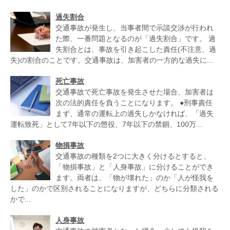
過失割合
交通事故が発生し、当事者間で示談交渉が行われ
た際、一番問題となるのが「過失割合」です。 過
失割合とは、事故を引き起こした責任(不注意、過
失)の割合のことです。交通事故は、加害者の一方的な過失に...
死亡事故
交通事故で死亡事故を発生させた場合、加害者は
次の法的責任を負うことになります。 ●刑事責任
まず、通常の運転上の過失しかなければ、「過失
運転致死」として7年以下の懲役、7年以下の禁錮、100万...
物損事故
交通事故の種類を2つに大きく分けるとすると、
「物損事故」と「人身事故」に分けることができ
ます。両者は、「物が壊れた」のか「人が怪我を
した」のかで区別されることになりますが、どちらに分類される
かで...
人身事故